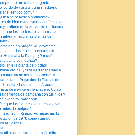
comprender un debate urgente
el cerdo de casa al purín sin dueño:
erar el sentido común
Quién se beneficia realmente?
ctos de biometano, valor económico del
o y territorio en la provincia de Huesca
Por qué los medios de comunicación
s informan sobre las plantas de
tano?
iometano en Aragón: 48 proyectos,
de toneladas, poca transparencia
el Hospital a la Planta: ¿Por qué
tro ya no se moviliza?
zlor ante la planta de biogás:
nsión vecinal y falta de transparencia
omparativa de las Restricciones y la
parencia en Proyectos de Plantas de
: Castilla y León frente a Aragón
na tarde mágica en la pradera: Cómo
r una tienda de campaña con tus hijos y
una aventura inolvidable
Por qué los aviones comunes vuelven
o antes de emigrar?
arbastro y el Biogás: Es necesario la
estación de 1978 como cuando
os el Hospital
lla
os últimos metros son los más difíciles