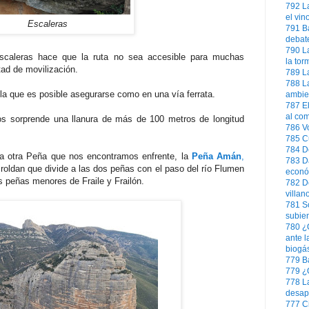
792
L
el vin
Escaleras
791
B
debate
790
L
scaleras hace que la ruta no sea accesible para muchas
la tor
tad de movilización.
789
L
788
L
la que es posible asegurarse como en una vía ferrata.
ambie
787
E
al com
s sorprende una llanura de más de 100 metros de longitud
786
V
785
C
784
D
a otra Peña que nos encontramos enfrente, la
Peña Amán
,
783
D
 roldan que divide a las dos peñas con el paso del río Flumen
econó
s peñas menores de Fraile y Frailón.
782
D
villan
781
S
subien
780
¿
ante l
biogá
779
B
779
¿
778
L
desap
777
C