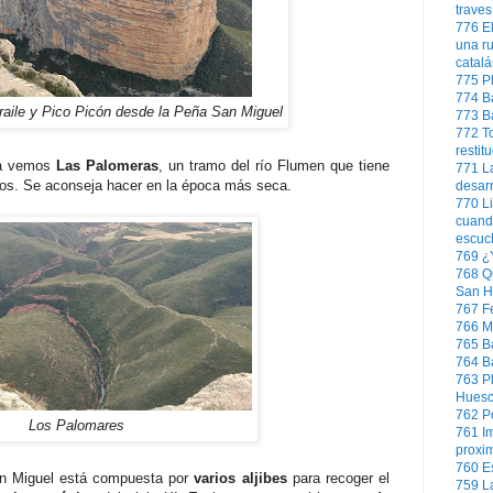
trave
776
E
una ru
catal
775
P
774
B
aile y Pico Picón desde la Peña San Miguel
773
B
772
T
restit
eña vemos
Las Palomeras
, un tramo del río Flumen que tiene
771
L
s. Se aconseja hacer en la época más seca.
desar
770
L
cuand
escuc
769
¿
768
Q
San Hi
767
F
766
M
765
B
764
B
763
P
Hues
762
P
Los Palomares
761
I
proxi
760
E
an Miguel está compuesta por
varios aljibes
para recoger el
759
La