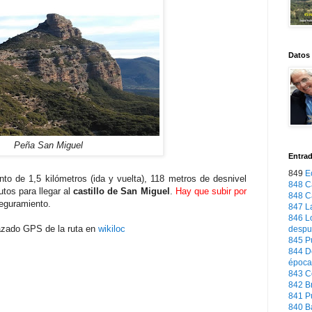
Datos
Peña San Miguel
Entra
849
E
to de 1,5 kilómetros (ida y vuelta), 118 metros de desnivel
848
C
tos para llegar al
castillo de San Miguel
.
Hay que subir por
848
C
eguramiento.
847
L
846
L
razado GPS de la ruta en
wikiloc
despu
845
P
844
D
época
843
C
842
B
841
P
840
B