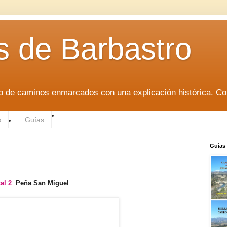
 de Barbastro
do de caminos enmarcados con una explicación histórica. Co
s
Guías
Guías
al 2
:
Peña San Miguel