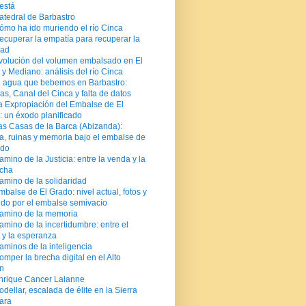
está
atedral de Barbastro
ómo ha ido muriendo el río Cinca
ecuperar la empatía para recuperar la
dad
volución del volumen embalsado en El
y Mediano: análisis del río Cinca
l agua que bebemos en Barbastro:
as, Canal del Cinca y falta de datos
a Expropiación del Embalse de El
: un éxodo planificado
as Casas de la Barca (Abizanda):
ia, ruinas y memoria bajo el embalse de
ado
amino de la Justicia: entre la venda y la
cha
amino de la solidaridad
mbalse de El Grado: nivel actual, fotos y
ido por el embalse semivacío
amino de la memoria
amino de la incertidumbre: entre el
 y la esperanza
aminos de la inteligencia
omper la brecha digital en el Alto
n
nrique Cancer Lalanne
odellar, escalada de élite en la Sierra
ara