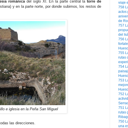
lesia románica
del siglo XI. En la parte central la
torre de
viaje 
stiana) y en la parte norte, por donde subimos, los restos de
758
L
actos
aniver
de Ro
757
L
propue
del I
756
L
fortal
Hues
755
L
rutas 
experi
754
L
paisaj
Hues
753
L
mejor
Huesca
752
La
activi
Serra
751
L
tillo e iglesia en la Peña San Miguel
rutas 
Ribag
750
L
odas las direcciones.
una es