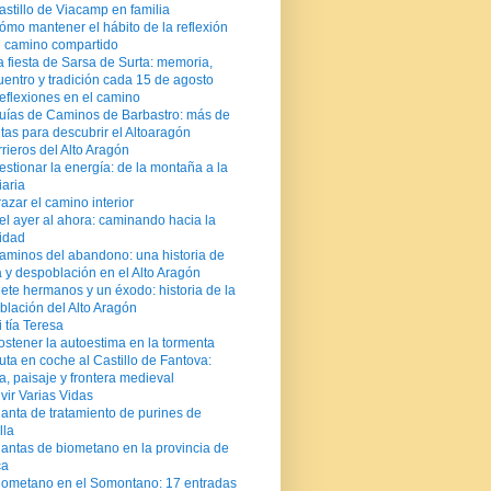
astillo de Viacamp en familia
ómo mantener el hábito de la reflexión
l camino compartido
a fiesta de Sarsa de Surta: memoria,
entro y tradición cada 15 de agosto
eflexiones en el camino
uías de Caminos de Barbastro: más de
tas para descubrir el Altoaragón
rrieros del Alto Aragón
estionar la energía: de la montaña a la
iaria
razar el camino interior
el ayer al ahora: caminando hacia la
sidad
aminos del abandono: una historia de
a y despoblación en el Alto Aragón
iete hermanos y un éxodo: historia de la
blación del Alto Aragón
 tía Teresa
ostener la autoestima en la tormenta
uta en coche al Castillo de Fantova:
ia, paisaje y frontera medieval
ivir Varias Vidas
lanta de tratamiento de purines de
lla
lantas de biometano en la provincia de
ca
iometano en el Somontano: 17 entradas