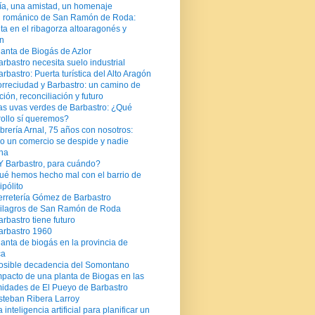
sía, una amistad, un homenaje
l románico de San Ramón de Roda:
ta en el ribagorza altoaragonés y
án
lanta de Biogás de Azlor
arbastro necesita suelo industrial
arbastro: Puerta turística del Alto Aragón
orreciudad y Barbastro: un camino de
ución, reconciliación y futuro
as uvas verdes de Barbastro: ¿Qué
rollo sí queremos?
ibrería Arnal, 75 años con nosotros:
o un comercio se despide y nadie
ha
Y Barbastro, para cuándo?
ué hemos hecho mal con el barrio de
pólito
erretería Gómez de Barbastro
ilagros de San Ramón de Roda
arbastro tiene futuro
arbastro 1960
lanta de biogás en la provincia de
ca
osible decadencia del Somontano
mpacto de una planta de Biogas en las
midades de El Pueyo de Barbastro
steban Ribera Larroy
 inteligencia artificial para planificar un