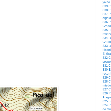
ya no 
839
C
838
C
837
R
digni
836
E
Grado 
835
E
reserv
834
L
Grado
833
L
histor
El Gr
832
C
sospe
831
C
830
E
recorr
829
C
828
C
miedo
827
C
826
R
Aragó
825
E
824
R
de Gu