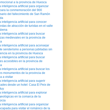
emocional a la provincia de Huesca
a inteligencia artificial para organizar
 para la conmemoración del 900
sario del fallecimiento de San Ramón
da
a inteligencia artificial para conocer
stas de atracción de turistas en el valle
sábena
a inteligencia artificial para buscar
ezas medievales en la provincia de
ca
a inteligencia artificial para aconsejar
de senderismo a personas jubiladas sin
encia en la provincia de Huesca
a inteligencia artificial para buscar
es accesibles en la provincia de
ca
a inteligencia artificial para buscar los
es monumentos de la provincia de
 a visitar
 inteligencia artificial para sugerir
dades desde un hotel: Casa El Peix de
duy
a inteligencia artificial para explorar
geológicas en la comarca de la
orza
a inteligencia artificial para organizar
capada para visitar el románico de la