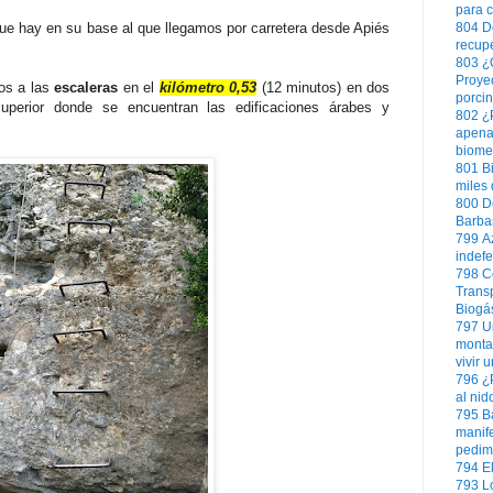
para 
e hay en su base al que llegamos por carretera desde Apiés
804
D
recup
803
¿
Proye
mos a las
escaleras
en el
kilómetro 0,53
(12 minutos) en dos
porcin
uperior donde se encuentran las edificaciones árabes y
802
¿
apena
biome
801
B
miles 
800
D
Barbas
799
A
indefe
798
C
Trans
Biogás
797
U
monta
vivir 
796
¿
al nid
795
B
manif
pedim
794
E
793
L