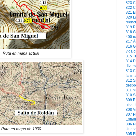
823
C
822
C
821
E
820
L
reencu
819
R
818
G
400 ru
817
Á
816
G
vida d
Ruta en mapa actual
815
T
814
D
diver
813
C
famili
812
S
despo
811
Mi
810
S
809
R
histor
808
V
807
P
Estadi
806
P
Ruta en mapa de 1930
Hues
805
B