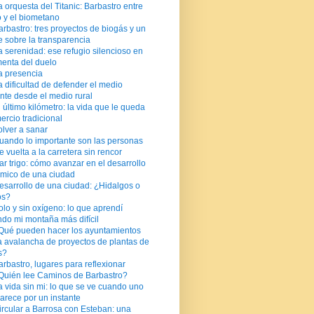
a orquesta del Titanic: Barbastro entre
o y el biometano
arbastro: tres proyectos de biogás y un
 sobre la transparencia
a serenidad: ese refugio silencioso en
menta del duelo
a presencia
a dificultad de defender el medio
nte desde el medio rural
l último kilómetro: la vida que le queda
ercio tradicional
olver a sanar
uando lo importante son las personas
e vuelta a la carretera sin rencor
ar trigo: cómo avanzar en el desarrollo
mico de una ciudad
esarrollo de una ciudad: ¿Hidalgos o
os?
olo y sin oxígeno: lo que aprendí
do mi montaña más difícil
Qué pueden hacer los ayuntamientos
a avalancha de proyectos de plantas de
s?
arbastro, lugares para reflexionar
Quién lee Caminos de Barbastro?
a vida sin mi: lo que se ve cuando uno
arece por un instante
ircular a Barrosa con Esteban: una