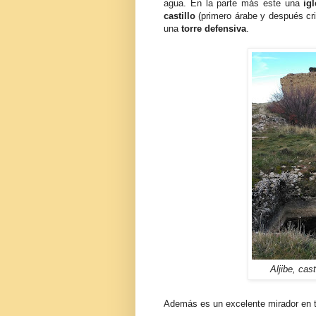
agua. En la parte más este una
ig
castillo
(primero árabe y después cri
una
torre defensiva
.
Aljibe, cas
Además es un excelente mirador en t